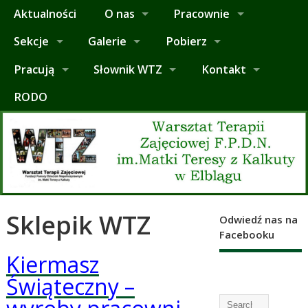
Aktualności
O nas
Pracownie
Sekcje
Galerie
Pobierz
Pracują
Słownik WTZ
Kontakt
RODO
Sklepik WTZ
Odwiedź nas na
Facebooku
Kiermasz
Świąteczny –