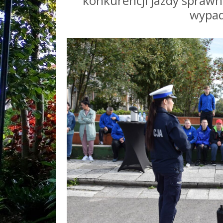
konkurencji jazdy sprawn
wypad